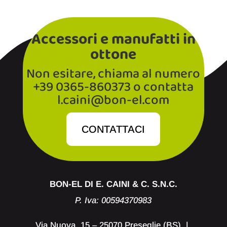
Accessori e manufatti in
ottone
Non esitare, chiama al numero
+39 0365-860373 o contatta
l.caini@bon-el.com
CONTATTACI
BON-EL DI E. CAINI & C. S.N.C.
P. Iva: 00594370983
Via Nuova, 15 – 25070 Preseglie (BS) |