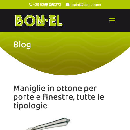
+39 0365 860373
l.caini@bon-el.com
Blog
Maniglie in ottone per
porte e finestre, tutte le
tipologie