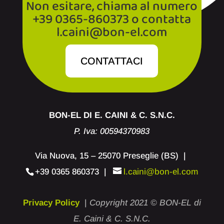
Non esitare, chiama al numero
+39 0365-860373 o contatta
l.caini@bon-el.com
CONTATTACI
BON-EL DI E. CAINI & C. S.N.C.
P. Iva: 00594370983
Via Nuova, 15 – 25070 Preseglie (BS) |
+39 0365 860373
|
l.caini@bon-el.com
Privacy Policy
|
Copyright 2021 © BON-EL di
E. Caini & C. S.N.C.