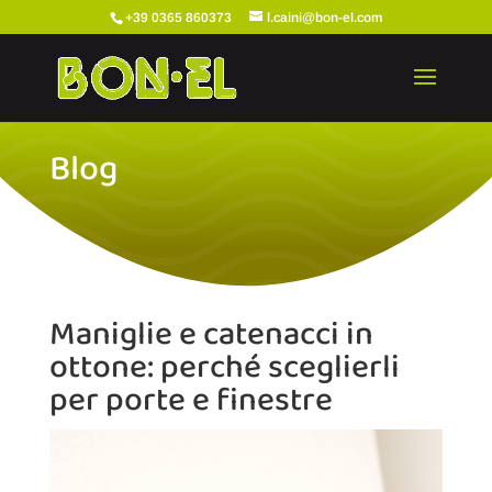
+39 0365 860373
l.caini@bon-el.com
Blog
Maniglie e catenacci in
ottone: perché sceglierli
per porte e finestre