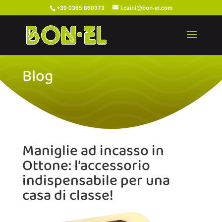
+39 0365 860373
l.caini@bon-el.com
Blog
Maniglie ad incasso in
Ottone: l’accessorio
indispensabile per una
casa di classe!