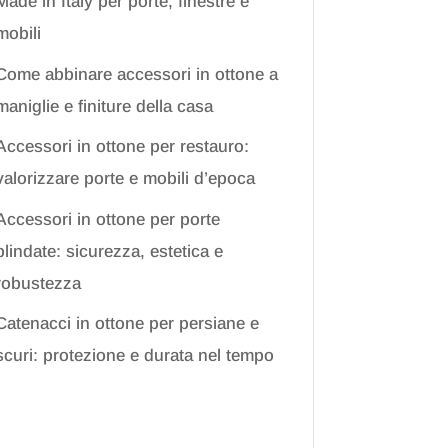
Made in Italy per porte, finestre e
mobili
Come abbinare accessori in ottone a
maniglie e finiture della casa
Accessori in ottone per restauro:
valorizzare porte e mobili d’epoca
Accessori in ottone per porte
blindate: sicurezza, estetica e
robustezza
Catenacci in ottone per persiane e
scuri: protezione e durata nel tempo