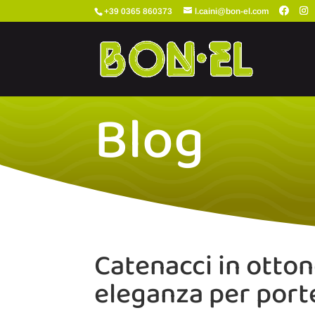
+39 0365 860373
l.caini@bon-el.com
Blog
Catenacci in otton
eleganza per porte