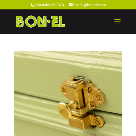
+39 0365 860373
l.caini@bon-el.com